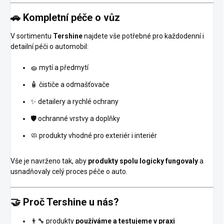
🚗 Kompletní péče o vůz
V sortimentu
Tershine
najdete vše potřebné pro každodenní i
detailní péči o automobil:
🧽 mytí a předmytí
🧴 čističe a odmašťovače
✨ detailery a rychlé ochrany
🛡️ ochranné vrstvy a doplňky
🧼 produkty vhodné pro exteriér i interiér
Vše je navrženo tak, aby
produkty spolu logicky fungovaly
a
usnadňovaly celý proces péče o auto.
🤝 Proč Tershine u nás?
👨‍🔧 produkty
používáme a testujeme v praxi