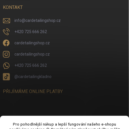
KONTAKT
info
@
cardetailingshop.cz
+420 725 666 262
cardetailingshop.cz
cardetailingshop.cz
+420 725 666 262
@cardetailingkladno
PŘIJÍMÁME ONLINE PLATBY
FACEBOOK
Pro pohodlnější nákup a lepší fungování našeho e-shopu