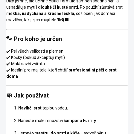
Díky jemné, ale účinné čistící formule šampon snadno pění a
usnadňuje mytí i
dlouhé či husté srsti
. Po použití zůstává srst
měkká, nadýchaná a krásně lesklá
, což ocení jak domácí
mazlíčci, tak jejich majitelé 🐕🐈‍⬛
🐾
Pro koho je určen
✔️ Psi všech velikostí a plemen
✔️ Kočky (pokud akceptují mytí)
✔️ Malá savčí zvířata
✔️ Ideální pro majitele, kteří chtějí
profesionální péči o srst
doma
🧼
Jak používat
Navlhči srst
teplou vodou.
Naneste malé množství
šamponu Furrify
.
Jemně
vmasíruj do srsti a kůže
– vytvoř pěnu.