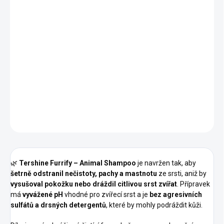
−
+
Přidat do košíku
🐶🧴
Tershine Furrify – šampon pro zvířata (500 ml)
je jemný,
šetrný a efektivní šampon pro péči o srst psů, koček a dalších
zvířat
. Pečuje o srst, čistí do hloubky a zanechává ji
jemnou,
lesklou a příjemně voňavou
bez dráždivých účinků 🛁✨
DETAILNÍ INFORMACE
ZEPTAT SE
HLÍDAT
🌿
Tershine Furrify – Animal Shampoo
je navržen tak, aby
šetrně odstranil nečistoty, pachy a mastnotu
ze srsti, aniž by
vysušoval pokožku nebo dráždil citlivou srst zvířat
. Přípravek
má
vyvážené pH
vhodné pro zvířecí srst a je
bez agresivních
sulfátů a drsných detergentů
, které by mohly podráždit kůži.