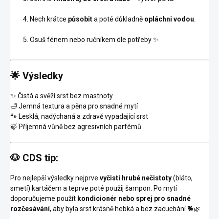
Nech krátce
působit
a poté důkladně
opláchni vodou
.
Osuš fénem nebo ručníkem dle potřeby ✨
🌟
Výsledky
✨ Čistá a svěží srst bez mastnoty
🛁 Jemná textura a pěna pro snadné mytí
🐾 Lesklá, nadýchaná a zdravě vypadající srst
🍃 Příjemná vůně bez agresivních parfémů
🐶
CDS tip:
Pro nejlepší výsledky nejprve
vyčisti hrubé nečistoty
(bláto,
smetí) kartáčem a teprve poté použij šampon. Po mytí
doporučujeme použít
kondicionér nebo sprej pro snadné
rozčesávání
, aby byla srst krásně hebká a bez zacuchání 🐕🌿