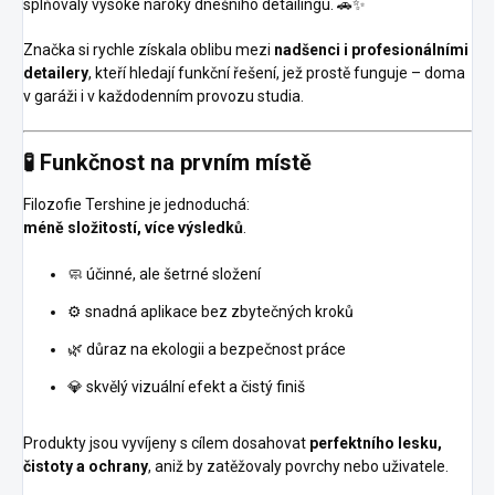
splňovaly vysoké nároky dnešního detailingu. 🚗✨
Značka si rychle získala oblibu mezi
nadšenci i profesionálními
detailery
, kteří hledají funkční řešení, jež prostě funguje – doma
v garáži i v každodenním provozu studia.
🧪 Funkčnost na prvním místě
Filozofie Tershine je jednoduchá:
méně složitostí, více výsledků
.
🧼 účinné, ale šetrné složení
⚙️ snadná aplikace bez zbytečných kroků
🌿 důraz na ekologii a bezpečnost práce
💎 skvělý vizuální efekt a čistý finiš
Produkty jsou vyvíjeny s cílem dosahovat
perfektního lesku,
čistoty a ochrany
, aniž by zatěžovaly povrchy nebo uživatele.