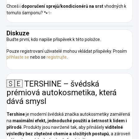
Chceš i
doporučení sprejů/kon­dicionérů na srst
vhodných k
tomuto šamponu? 🐾✨
Diskuze
Buďte první, kdo napíše příspěvek k této položce.
Pouze registrovaní uživatelé mohou vkládat příspěvky. Prosím
přihlaste se
nebo se
registrujte
.
🇸🇪 TERSHINE – švédská
prémiová autokosmetika, která
dává smysl
Tershine
je moderní švédská značka autokosmetiky zaměřená
na
maximální efekt, jednoduché použití a šetrnost k lidem i
přírodě
. Produkty jsou navržené tak, aby přinášely
viditelné
výsledky bez zbytečné chemie a složitých postupů
, a zároveň