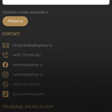
Vložením e-mailu souhlasíte s
podmínkami ochrany osobních údajů
Přihlásit se
KONTAKT
info
@
cardetailingshop.cz
+420 725 666 262
cardetailingshop.cz
cardetailingshop.cz
+420 725 666 262
@cardetailingkladno
PŘIJÍMÁME ONLINE PLATBY