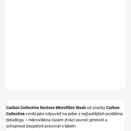
−
+
Přidat do košíku
Restore Microfibre Wash
je
prémiový prací prostředek určený
výhradně pro mikrovláknové utěrky a ručníky
. Hloubkově čistí,
obnovuje savost, jemnost a výkon mikrovlákna
a udržuje ho
dlouhodobě ve špičkové kondici.
Balení
500 ml
je ideální pro
domácí nadšence a pravidelnou
údržbu
.
DETAILNÍ INFORMACE
ZEPTAT SE
HLÍDAT
Carbon Collective Restore Microfibre Wash
od značky
Carbon
Collective
vznikl jako odpověď na jeden z nejčastějších problémů
detailingu – mikrovlákna časem ztrácí savost, jemnost a
schopnost bezpečně pracovat s lakem.