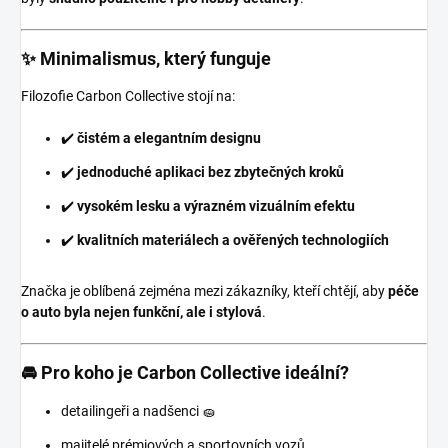
✨ Minimalismus, který funguje
Filozofie Carbon Collective stojí na:
✔️
čistém a elegantním designu
✔️
jednoduché aplikaci bez zbytečných kroků
✔️
vysokém lesku a výrazném vizuálním efektu
✔️
kvalitních materiálech a ověřených technologiích
Značka je oblíbená zejména mezi zákazníky, kteří chtějí, aby
péče
o auto byla nejen funkční, ale i stylová
.
🚘 Pro koho je Carbon Collective ideální?
detailingeři a nadšenci 🧽
majitelé prémiových a sportovních vozů