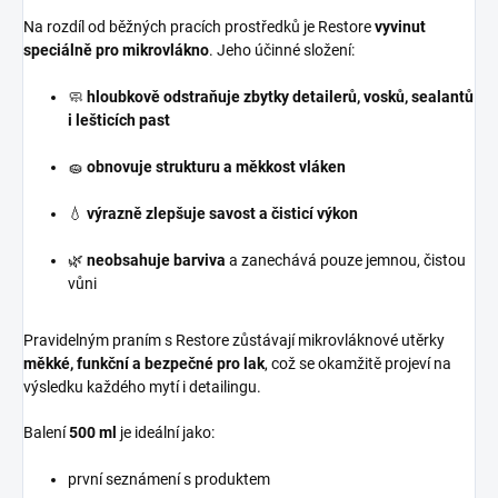
Na rozdíl od běžných pracích prostředků je Restore
vyvinut
speciálně pro mikrovlákno
. Jeho účinné složení:
🧼
hloubkově odstraňuje zbytky detailerů, vosků, sealantů
i lešticích past
🧽
obnovuje strukturu a měkkost vláken
💧
výrazně zlepšuje savost a čisticí výkon
🌿
neobsahuje barviva
a zanechává pouze jemnou, čistou
vůni
Pravidelným praním s Restore zůstávají mikrovláknové utěrky
měkké, funkční a bezpečné pro lak
, což se okamžitě projeví na
výsledku každého mytí i detailingu.
Balení
500 ml
je ideální jako:
první seznámení s produktem