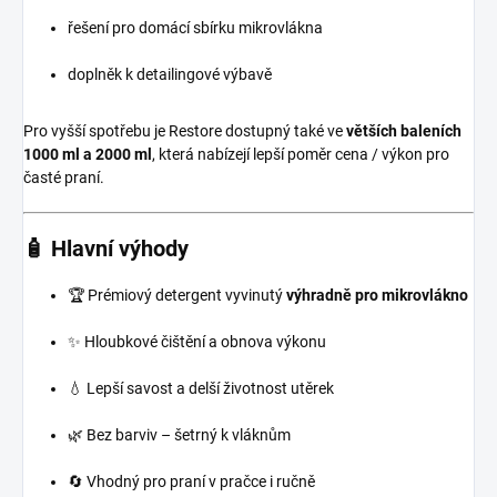
řešení pro domácí sbírku mikrovlákna
doplněk k detailingové výbavě
Pro vyšší spotřebu je Restore dostupný také ve
větších baleních
1000 ml a 2000 ml
, která nabízejí lepší poměr cena / výkon pro
časté praní.
🧴 Hlavní výhody
🏆 Prémiový detergent vyvinutý
výhradně pro mikrovlákno
✨ Hloubkové čištění a obnova výkonu
💧 Lepší savost a delší životnost utěrek
🌿 Bez barviv – šetrný k vláknům
🔄 Vhodný pro praní v pračce i ručně