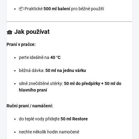
📦 Praktické
500 ml balení
pro běžné použití
🧺 Jak používat
Praní v pračce:
perte ideálně na
40 °C
běžná dávka:
50 ml na jednu várku
silně znečištěné utěrky:
50 ml do předpírky + 50 ml do
hlavního praní
Ruční praní / namáčení:
do teplé vody přidejte
50 ml Restore
nechte několik hodin namočené