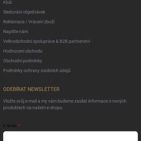
Klub
Sledování objednávek
Reklamace / Vrácení zboží
Napište nám
Velkoobchodní spolupráce & B2B partnerství
Hodnocení obchodu
Obchodní podmínky
Podmínky ochrany osobních údajů
ODEBÍRAT NEWSLETTER
Vložte svůj e-mail a my vám budeme zasílat informace o nových
produktech na našem e-shopu.
E-MAIL