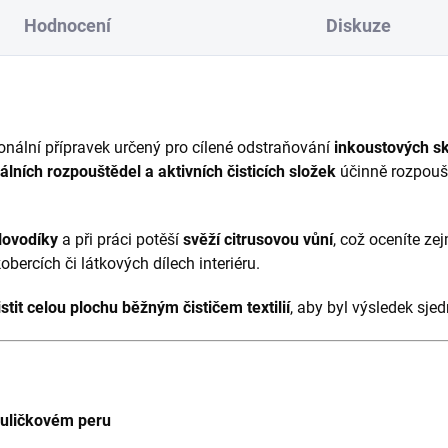
Hodnocení
Diskuze
ionální přípravek určený pro cílené odstraňování
inkoustových sk
álních rozpouštědel a aktivních čisticích složek
účinně rozpoušt
lovodíky
a při práci potěší
svěží citrusovou vůní
, což oceníte zej
obercích či látkových dílech interiéru.
stit celou plochu běžným čističem textilií
, aby byl výsledek sj
kuličkovém peru