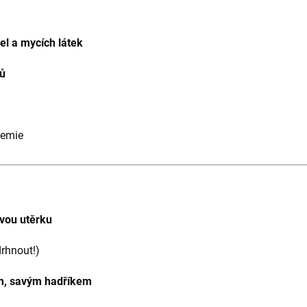
el a mycích látek
ů
hemie
vou utěrku
rhnout!)
m, savým hadříkem