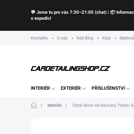
Přejít
na
💬 Jsme tu pro vás 7:30–21:00 (chat) | 📦 Informa
obsah
o expedici
Kontakty
O nás
Náš Blog
Klub
Sledová
INTERIÉR
EXTERIÉR
PŘÍSLUŠENSTVÍ
Domů
Interiér
Čistič skvrn od inkoustu Tinten- 
Neohodnoceno
Podrobnosti hodnocení
Z