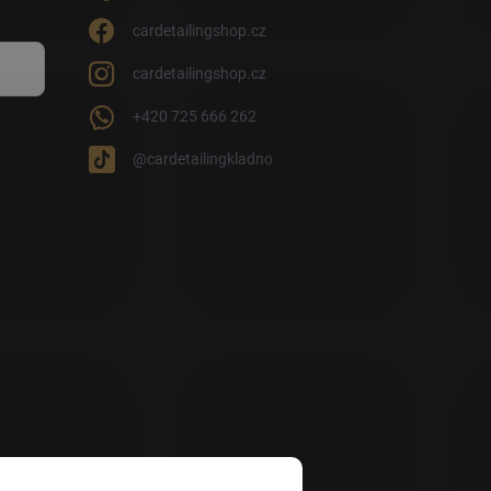
cardetailingshop.cz
cardetailingshop.cz
+420 725 666 262
@cardetailingkladno