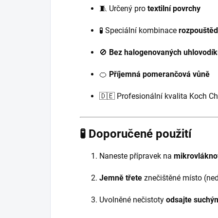
🧵 Určený pro
textilní povrchy
🧪 Speciální kombinace
rozpouštěd
🚫
Bez halogenovaných uhlovodík
🍊
Příjemná pomerančová vůně
🇩🇪 Profesionální kvalita Koch C
🧪 Doporučené použití
Naneste přípravek na
mikrovlákno
Jemně třete
znečištěné místo (ned
Uvolněné nečistoty
odsajte suchý