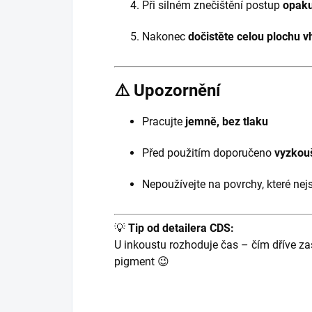
Při silném znečištění postup
opaku
Nakonec
dočistěte celou plochu v
⚠️ Upozornění
Pracujte
jemně, bez tlaku
Před použitím doporučeno
vyzkou
Nepoužívejte na povrchy, které nejs
💡
Tip od detailera CDS:
U inkoustu rozhoduje čas – čím dříve z
pigment 😉