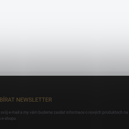
BÍRAT NEWSLETTER
 svůj e-mail a my vám budeme zasílat informace o nových produktech na
 e-shopu.