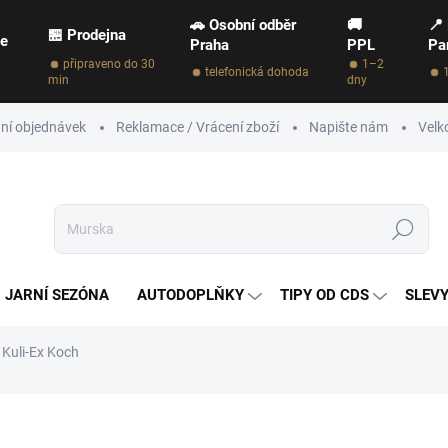
🚗 Osobní odběr
🚚
📍
🏪 Prodejna
ce
Praha
PPL
Pa
připraveno do 30
1–2
telefonická dohoda
min
dny
ní objednávek
Reklamace / Vrácení zboží
Napište nám
Velk
Hledat
JARNÍ SEZÓNA
AUTODOPLŇKY
TIPY OD CDS
SLEVY
& Kuli-Ex Koch
NAČKA:
KOCH
414 Kč