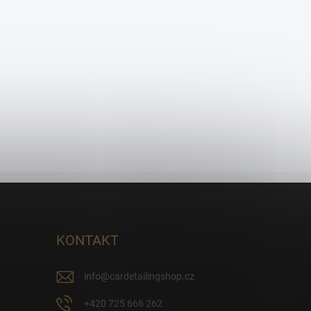
KONTAKT
info
@
cardetailingshop.cz
+420 725 666 262