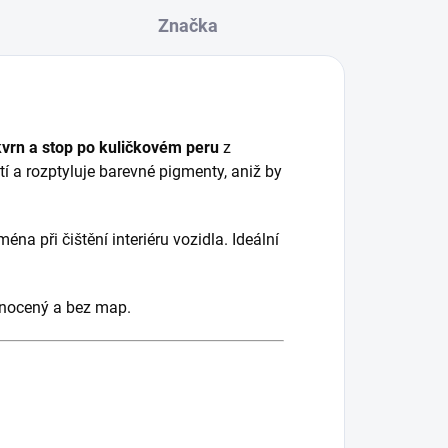
Značka
vrn a stop po kuličkovém peru
z
í a rozptyluje barevné pigmenty, aniž by
ména při čištění interiéru vozidla. Ideální
ednocený a bez map.