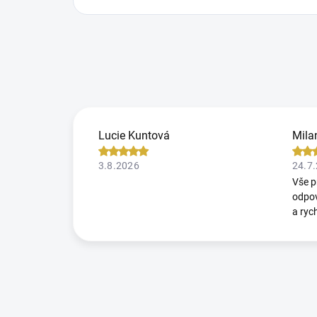
Lucie Kuntová
Mila
3.8.2026
24.7
Vše p
odpov
a ryc