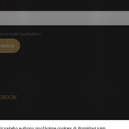
L
ím e-mailu souhlasíte s
podmínkami ochrany osobních údajů
hlásit se
EBOOK
ání našeho e-shopu používáme cookies 🍪 Pomáhají nám