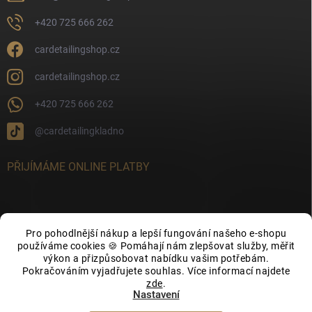
+420 725 666 262
cardetailingshop.cz
cardetailingshop.cz
+420 725 666 262
@cardetailingkladno
PŘIJÍMÁME ONLINE PLATBY
Pro pohodlnější nákup a lepší fungování našeho e-shopu
FACEBOOK
používáme cookies 🍪 Pomáhají nám zlepšovat služby, měřit
výkon a přizpůsobovat nabídku vašim potřebám.
Pokračováním vyjadřujete souhlas. Více informací najdete
zde
.
Nastavení