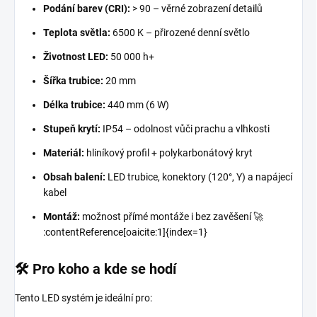
Podání barev (CRI):
> 90 – věrné zobrazení detailů
Teplota světla:
6500 K – přirozené denní světlo
Životnost LED:
50 000 h+
Šířka trubice:
20 mm
Délka trubice:
440 mm (6 W)
Stupeň krytí:
IP54 – odolnost vůči prachu a vlhkosti
Materiál:
hliníkový profil + polykarbonátový kryt
Obsah balení:
LED trubice, konektory (120°, Y) a napájecí
kabel
Montáž:
možnost přímé montáže i bez zavěšení 🚀
:contentReference[oaicite:1]{index=1}
🛠️ Pro koho a kde se hodí
Tento LED systém je ideální pro: