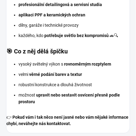
profesionální detailingová a servisní studia
aplikaci PPF a keramických ochran
dílny, garáže i technické provozy
každého, kdo
potřebuje světlo bez kompromisů
🚗🔍
🎯 Co z něj dělá špičku
vysoký světelný výkon s
rovnoměrným rozptylem
velmi
věrné podání barev a textur
robustní konstrukce a dlouhá životnost
možnost
upravit nebo sestavit osvícení přesně podle
prostoru
👉
Pokud vám i tak něco není jasné nebo vám nějaké informace
chybí, neváhejte nás kontaktovat.