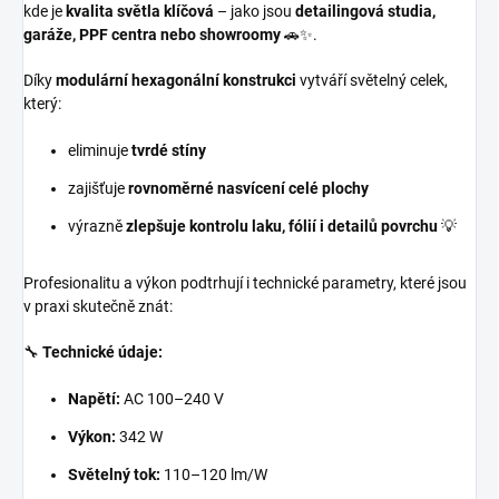
kde je
kvalita světla klíčová
– jako jsou
detailingová studia,
garáže, PPF centra nebo showroomy
🚗✨.
Díky
modulární hexagonální konstrukci
vytváří světelný celek,
který:
eliminuje
tvrdé stíny
zajišťuje
rovnoměrné nasvícení celé plochy
výrazně
zlepšuje kontrolu laku, fólií i detailů povrchu
💡
Profesionalitu a výkon podtrhují i technické parametry, které jsou
v praxi skutečně znát:
🔧
Technické údaje:
Napětí:
AC 100–240 V
Výkon:
342 W
Světelný tok:
110–120 lm/W