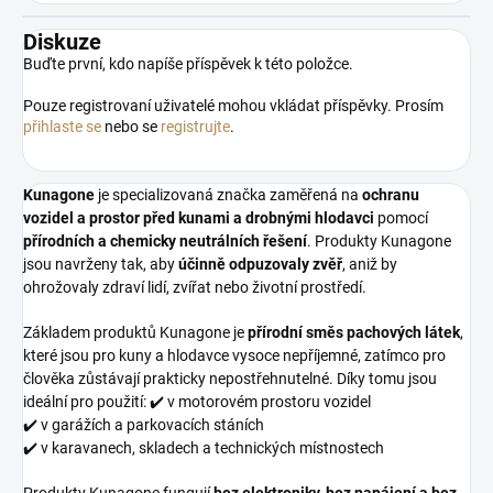
Diskuze
Buďte první, kdo napíše příspěvek k této položce.
Pouze registrovaní uživatelé mohou vkládat příspěvky. Prosím
přihlaste se
nebo se
registrujte
.
Kunagone
je specializovaná značka zaměřená na
ochranu
vozidel a prostor před kunami a drobnými hlodavci
pomocí
přírodních a chemicky neutrálních řešení
. Produkty Kunagone
jsou navrženy tak, aby
účinně odpuzovaly zvěř
, aniž by
ohrožovaly zdraví lidí, zvířat nebo životní prostředí.
Základem produktů Kunagone je
přírodní směs pachových látek
,
které jsou pro kuny a hlodavce vysoce nepříjemné, zatímco pro
člověka zůstávají prakticky nepostřehnutelné. Díky tomu jsou
ideální pro použití: ✔️ v motorovém prostoru vozidel
✔️ v garážích a parkovacích stáních
✔️ v karavanech, skladech a technických místnostech