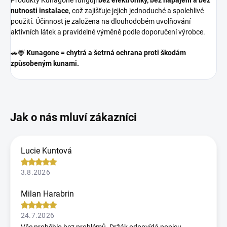
Produkty Kunagone fungují
bez elektroniky, bez napájení a bez
nutnosti instalace
, což zajišťuje jejich jednoduché a spolehlivé
použití. Účinnost je založena na dlouhodobém uvolňování
aktivních látek a pravidelné výměně podle doporučení výrobce.
🚗🦌
Kunagone = chytrá a šetrná ochrana proti škodám
způsobeným kunami.
Lucie Kuntová
3.8.2026
Milan Harabrin
24.7.2026