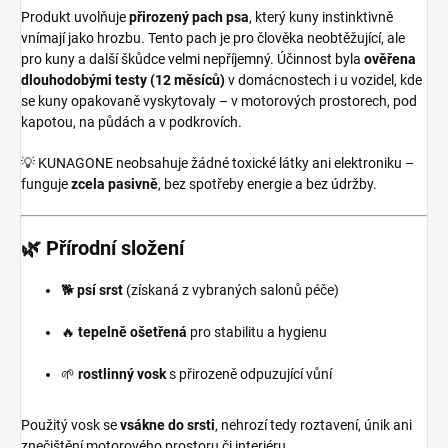
Produkt uvolňuje
přirozený pach psa
, který kuny instinktivně
vnímají jako hrozbu. Tento pach je pro člověka neobtěžující, ale
pro kuny a další škůdce velmi nepříjemný. Účinnost byla
ověřena
dlouhodobými testy (12 měsíců)
v domácnostech i u vozidel, kde
se kuny opakovaně vyskytovaly – v motorových prostorech, pod
kapotou, na půdách a v podkrovích.
💡 KUNAGONE neobsahuje žádné toxické látky ani elektroniku –
funguje
zcela pasivně
, bez spotřeby energie a bez údržby.
🌿
Přírodní složení
🐕
psí srst
(získaná z vybraných salonů péče)
🔥
tepelně ošetřená
pro stabilitu a hygienu
🌱
rostlinný vosk
s přirozeně odpuzující vůní
Použitý vosk se
vsákne do srsti
, nehrozí tedy roztavení, únik ani
znečištění motorového prostoru či interiéru.