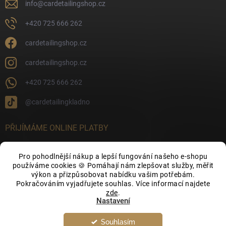
info
@
cardetailingshop.cz
+420 725 666 262
cardetailingshop.cz
cardetailingshop.cz
+420 725 666 262
@cardetailingkladno
PŘIJÍMÁME ONLINE PLATBY
Pro pohodlnější nákup a lepší fungování našeho e-shopu
používáme cookies 🍪 Pomáhají nám zlepšovat služby, měřit
výkon a přizpůsobovat nabídku vašim potřebám.
FACEBOOK
Pokračováním vyjadřujete souhlas. Více informací najdete
zde
.
Nastavení
Souhlasím