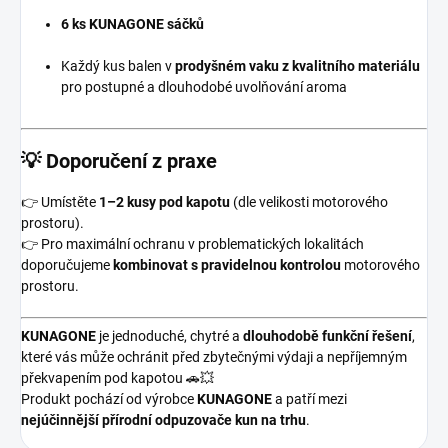
6 ks KUNAGONE sáčků
Každý kus balen v
prodyšném vaku z kvalitního materiálu
pro postupné a dlouhodobé uvolňování aroma
💡
Doporučení z praxe
👉 Umístěte
1–2 kusy pod kapotu
(dle velikosti motorového
prostoru).
👉 Pro maximální ochranu v problematických lokalitách
doporučujeme
kombinovat s pravidelnou kontrolou
motorového
prostoru.
KUNAGONE
je jednoduché, chytré a
dlouhodobě funkční řešení
,
které vás může ochránit před zbytečnými výdaji a nepříjemným
překvapením pod kapotou 🚗💥
Produkt pochází od výrobce
KUNAGONE
a patří mezi
nejúčinnější přírodní odpuzovače kun na trhu
.