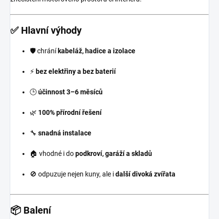
✅
Hlavní výhody
🛡️ chrání
kabeláž, hadice a izolace
⚡
bez elektřiny a bez baterií
🕒
účinnost 3–6 měsíců
🌿
100% přírodní řešení
🔧
snadná instalace
🏠 vhodné i do
podkroví, garáží a skladů
🚫 odpuzuje nejen kuny, ale i
další divoká zvířata
📦
Balení