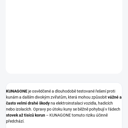
−
+
Přidat do košíku
KUNAGONE
je
přírodní, patentovaný odpuzovač kun z Polska
,
který chrání kabeláž a motorový prostor vozidla před poškozením.
Funguje na principu
přirozeného pachu psa – přirozeného
nepřítele kuny
. Bez elektřiny, bez chemie, s dlouhodobým účinkem
až 3–6 měsíců
.
DETAILNÍ INFORMACE
ZEPTAT SE
HLÍDAT
KUNAGONE
je osvědčené a dlouhodobě testované řešení proti
kunám a dalším divokým zvířatům, která mohou způsobit
vážné a
často velmi drahé škody
na elektroinstalaci vozidla, hadicích
nebo izolacích. Opravy po útoku kuny se běžně pohybují v řádech
stovek až tisíců korun
– KUNAGONE tomuto riziku účinně
předchází.