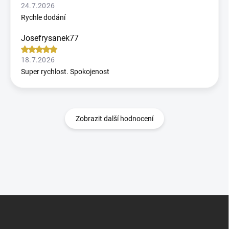
24.7.2026
Rychle dodání
Josefrysanek77
18.7.2026
Super rychlost. Spokojenost
Zobrazit další hodnocení
Z
á
p