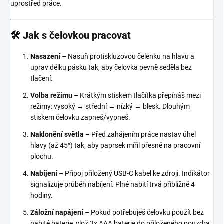
uprostřed práce.
🛠️ Jak s čelovkou pracovat
Nasazení
– Nasuň protiskluzovou čelenku na hlavu a
uprav délku pásku tak, aby čelovka pevně seděla bez
tlačení.
Volba režimu
– Krátkým stiskem tlačítka přepínáš mezi
režimy: vysoký → střední → nízký → blesk. Dlouhým
stiskem čelovku zapneš/vypneš.
Naklonění světla
– Před zahájením práce nastav úhel
hlavy (až 45°) tak, aby paprsek mířil přesně na pracovní
plochu.
Nabíjení
– Připoj přiložený USB-C kabel ke zdroji. Indikátor
signalizuje průběh nabíjení. Plné nabití trvá přibližně 4
hodiny.
Záložní napájení
– Pokud potřebuješ čelovku použít bez
nabité baterie, vlož 3× AAA baterie do přiloženého pouzdra