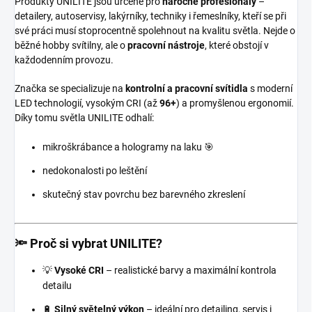
Produkty UNILITE jsou určené pro
náročné profesionály
–
detailery, autoservisy, lakýrníky, techniky i řemeslníky, kteří se při
své práci musí stoprocentně spolehnout na kvalitu světla. Nejde o
běžné hobby svítilny, ale o
pracovní nástroje
, které obstojí v
každodenním provozu.
Značka se specializuje na
kontrolní a pracovní svítidla
s moderní
LED technologií, vysokým CRI (až
96+
) a promyšlenou ergonomií.
Díky tomu světla UNILITE odhalí:
mikroškrábance a hologramy na laku 🎯
nedokonalosti po leštění
skutečný stav povrchu bez barevného zkreslení
🔦 Proč si vybrat UNILITE?
💡
Vysoké CRI
– realistické barvy a maximální kontrola
detailu
🔋
Silný světelný výkon
– ideální pro detailing, servis i