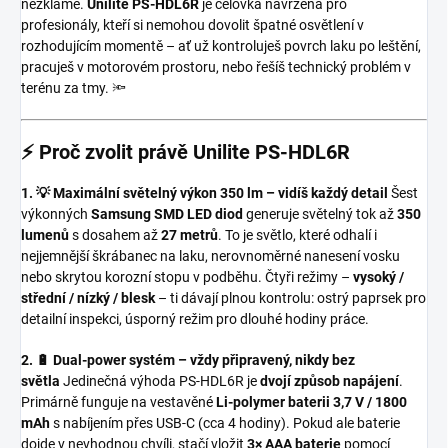
nezklame.
Unilite PS-HDL6R
je čelovka navržená pro
profesionály, kteří si nemohou dovolit špatné osvětlení v
rozhodujícím momentě – ať už kontroluješ povrch laku po leštění,
pracuješ v motorovém prostoru, nebo řešíš technický problém v
terénu za tmy. 🔦
⚡ Proč zvolit právě Unilite PS-HDL6R
1. 💡 Maximální světelný výkon 350 lm – vidíš každý detail
Šest
výkonných
Samsung SMD LED diod
generuje světelný tok až
350
lumenů
s dosahem až
27 metrů
. To je světlo, které odhalí i
nejjemnější škrábanec na laku, nerovnoměrné nanesení vosku
nebo skrytou korozní stopu v podběhu. Čtyři režimy –
vysoký /
střední / nízký / blesk
– ti dávají plnou kontrolu: ostrý paprsek pro
detailní inspekci, úsporný režim pro dlouhé hodiny práce.
2. 🔋 Dual-power systém – vždy připravený, nikdy bez
světla
Jedinečná výhoda PS-HDL6R je
dvojí způsob napájení
.
Primárně funguje na vestavěné
Li-polymer baterii 3,7 V / 1800
mAh
s nabíjením přes USB-C (cca 4 hodiny). Pokud ale baterie
dojde v nevhodnou chvíli, stačí vložit
3× AAA baterie
pomocí