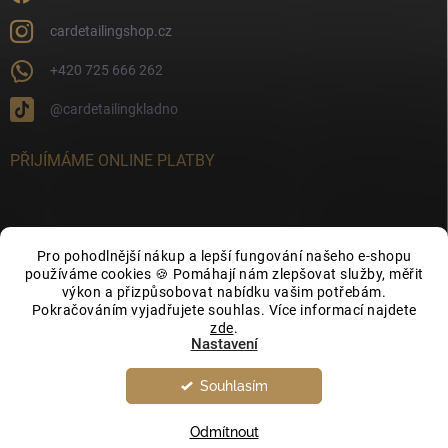
cardetailingshop.cz
+420 725 666 262
@cardetailingkladno
PŘIJÍMÁME ONLINE PLATBY
Pro pohodlnější nákup a lepší fungování našeho e-shopu
FACEBOOK
používáme cookies 🍪 Pomáhají nám zlepšovat služby, měřit
výkon a přizpůsobovat nabídku vašim potřebám.
Pokračováním vyjadřujete souhlas. Více informací najdete
zde
.
Nastavení
Souhlasím
Copyright 2026
CarDetailingShop.cz
. Všechna práva vyhrazena.
Upravit
nastavení cookies
Odmítnout
Vytvořil Shoptet