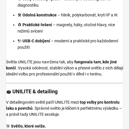
diagnostiku
🛠️
Odolná konstrukce
– hliník, polykarbonát, krytí IP a IK
🧲
Praktické řešení
– magnety, háky, otočné hlavy, více
režimů svícení
🔌
USB-C dobíjení
– moderní a praktické pro každodenní
použití
Světla UNILITE jsou navržena tak, aby
fungovala tam, kde jiné
končí
. Vysoká odolnost, stabilní výkon a přesné světlo z nich dělají
ideální volbu pro profesionální použití v dílně i v terénu.
🧽 UNILITE & detailing
V detailingovém světě patří UNILITE mezi
top volby pro kontrolu
laku a povrchů
. Správné světlo je klíčem k perfektnímu výsledku –
a právě tady UNILITE exceluje.
🎯
Světlo, které nelže.