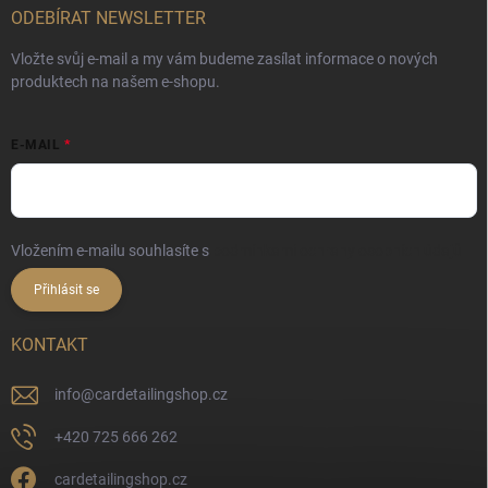
ODEBÍRAT NEWSLETTER
Vložte svůj e-mail a my vám budeme zasílat informace o nových
produktech na našem e-shopu.
E-MAIL
Vložením e-mailu souhlasíte s
podmínkami ochrany osobních údajů
Přihlásit se
KONTAKT
info
@
cardetailingshop.cz
+420 725 666 262
cardetailingshop.cz