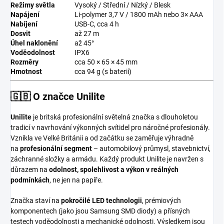
Režimy světla
Vysoký / Střední / Nízký / Blesk
Napájení
Li-polymer 3,7 V / 1800 mAh nebo 3× AAA
Nabíjení
USB-C, cca 4 h
Dosvit
až 27 m
Úhel naklonění
až 45°
Voděodolnost
IPX6
Rozměry
cca 50 × 65 × 45 mm
Hmotnost
cca 94 g (s baterií)
🇬🇧 O značce Unilite
Unilite
je britská profesionální světelná značka s dlouholetou
tradicí v navrhování výkonných svítidel pro náročné profesionály.
Vznikla ve Velké Británii a od začátku se zaměřuje výhradně
na
profesionální segment
– automobilový průmysl, stavebnictví,
záchranné složky a armádu. Každý produkt Unilite je navržen s
důrazem na
odolnost, spolehlivost a výkon v reálných
podmínkách
, ne jen na papíře.
Značka staví na
pokročilé LED technologii
, prémiových
komponentech (jako jsou Samsung SMD diody) a přísných
testech voděodolnosti a mechanické odolnosti. Výsledkem jsou