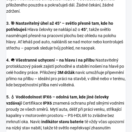
přiloženého pouzdra a pokračuješ dál. Žádné čekání, žádné
zdržení.
3. 🎯 Nastavitelný úhel až 45° – světlo přesně tam, kde ho
potřebuješ
Hlava čelovky se naklápí až o
45°
, takže světlo
nasměruješ přesně na pracovní plochu bez ohledu na polohu
hlavy. Ať leháš pod auto, nakláníš se nad motor nebo kontroluješ
střechu – paprsek sleduje tvůj pohled, ne naopak.
4. 🪖 Všestranné uchycení – na hlavu i na přilbu
Nastavitelný
protiskluzový pásek zajistí pohodlné a stabilní nošení na hlavě po
celé hodiny práce. Přiložený
3M držák
navíc umožňuje připevnění
přímo na přilbu – ideální pro práci na stavbě, v dílně nebo v terénu,
kde bezpečnostní přilba není volitelná.
5. 💧 Voděodolnost IPX6 – odolná tam, kde jiné čelovky
vzdávají
Certifikace
IPX6
znamená ochranu před silnými vodními
proudy ze všech směrů. Mytí auta, déšť při práci venku, stříkající
kapaliny v motorovém prostoru – PS-HDL6R to zvládne bez
mrknutí oka. Navíc
indikátor stavu baterie
tě vždy včas upozorní
na nízký stav nabití, takže tě světlo nepřekvapí zhasnutím