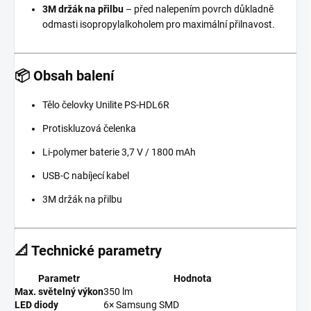
3M držák na přilbu
– před nalepením povrch důkladně
odmasti isopropylalkoholem pro maximální přilnavost.
📦 Obsah balení
Tělo čelovky Unilite PS-HDL6R
Protiskluzová čelenka
Li-polymer baterie 3,7 V / 1800 mAh
USB-C nabíjecí kabel
3M držák na přilbu
📐 Technické parametry
Parametr
Hodnota
Max. světelný výkon
350 lm
LED diody
6× Samsung SMD