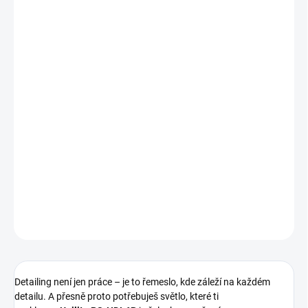
🔋
Dual-power napájení
– Dobíjecí Li-polymer baterie i záložní 3×
AAA. Nikdy tě nenechá na holičkách.
⚡
USB-C nabíjení
– Moderní, rychlé, univerzální. Stejný kabel jako
u telefonu.
🪖
Uchycení na přilbu
– Přiložený 3M držák pro práci v terénu
nebo na stavbě bez kompromisů.
💧
Voděodolnost IPX6
– Déšť, stříkající voda, mytí auta? Žádný
problém.
DETAILNÍ INFORMACE
ZEPTAT SE
HLÍDAT
Detailing není jen práce – je to řemeslo, kde záleží na každém
detailu. A přesně proto potřebuješ světlo, které ti