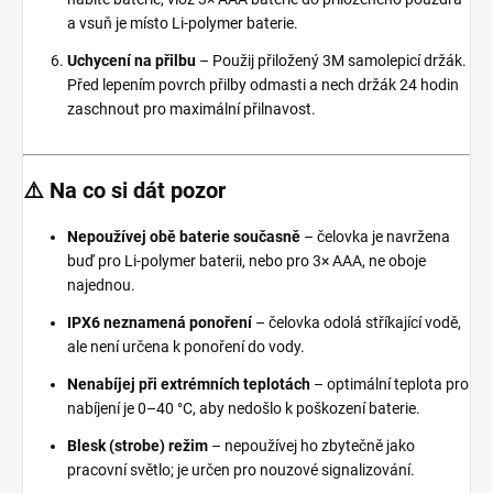
a vsuň je místo Li-polymer baterie.
Uchycení na přilbu
– Použij přiložený 3M samolepicí držák.
Před lepením povrch přilby odmasti a nech držák 24 hodin
zaschnout pro maximální přilnavost.
⚠️ Na co si dát pozor
Nepoužívej obě baterie současně
– čelovka je navržena
buď pro Li-polymer baterii, nebo pro 3× AAA, ne oboje
najednou.
IPX6 neznamená ponoření
– čelovka odolá stříkající vodě,
ale není určena k ponoření do vody.
Nenabíjej při extrémních teplotách
– optimální teplota pro
nabíjení je 0–40 °C, aby nedošlo k poškození baterie.
Blesk (strobe) režim
– nepoužívej ho zbytečně jako
pracovní světlo; je určen pro nouzové signalizování.