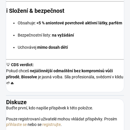
ℹ️ Složení & bezpečnost
Obsahuje:
<5 % aniontové povrchově aktivní látky, parfém
Bezpečnostní listy:
na vyžádání
Uchovávej
mimo dosah dětí
💡
CDS verdict:
Pokud chceš
nejúčinnější odmaštění bez kompromisů vůči
přírodě
,
Biosolve
je jasná volba. Síla profesionála, svědomí v klidu
🌱🔥
Diskuze
Buďte první, kdo napíše příspěvek k této položce.
Pouze registrovaní uživatelé mohou vkládat příspěvky. Prosím
přihlaste se
nebo se
registrujte
.