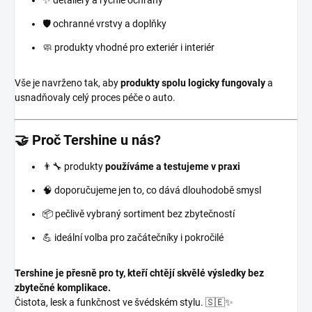
✨ detailery a rychlé ochrany
🛡️ ochranné vrstvy a doplňky
🧼 produkty vhodné pro exteriér i interiér
Vše je navrženo tak, aby
produkty spolu logicky fungovaly
a
usnadňovaly celý proces péče o auto.
🤝 Proč Tershine u nás?
👨‍🔧 produkty
používáme a testujeme v praxi
🧠 doporučujeme jen to, co dává dlouhodobě smysl
📦 pečlivě vybraný sortiment bez zbytečností
💪 ideální volba pro začátečníky i pokročilé
Tershine je přesně pro ty, kteří chtějí skvělé výsledky bez
zbytečné komplikace.
Čistota, lesk a funkčnost ve švédském stylu. 🇸🇪✨