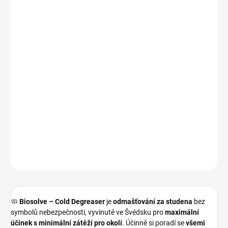
Měrná
IHNED K ODESLÁNÍ
(3 KS)
cena:
MOŽNOSTI
DORUČENÍ
−
+
Přidat do košíku
🌱
Brutálně účinný, přitom 100% biologicky odbouratelný.
Tershine Biosolve
rozpouští
asfalt, dehet, olej, lepidla i silniční
sůl
– šetrně k povrchům, lidem i přírodě. A navíc
skvěle voní
🚗✨
DETAILNÍ INFORMACE
ZEPTAT SE
HLÍDAT
🧼
Biosolve – Cold Degreaser
je
odmašťování za studena
bez
symbolů nebezpečnosti, vyvinuté ve Švédsku pro
maximální
účinek s minimální zátěží pro okolí
. Účinně si poradí se
všemi