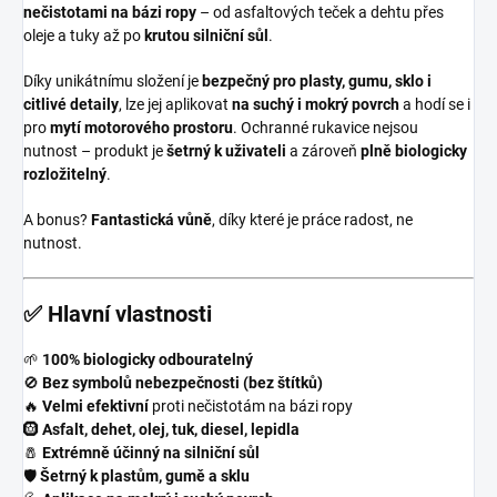
nečistotami na bázi ropy
– od asfaltových teček a dehtu přes
oleje a tuky až po
krutou silniční sůl
.
Díky unikátnímu složení je
bezpečný pro plasty, gumu, sklo i
citlivé detaily
, lze jej aplikovat
na suchý i mokrý povrch
a hodí se i
pro
mytí motorového prostoru
. Ochranné rukavice nejsou
nutnost – produkt je
šetrný k uživateli
a zároveň
plně biologicky
rozložitelný
.
A bonus?
Fantastická vůně
, díky které je práce radost, ne
nutnost.
✅ Hlavní vlastnosti
🌱
100% biologicky odbouratelný
🚫
Bez symbolů nebezpečnosti (bez štítků)
🔥
Velmi efektivní
proti nečistotám na bázi ropy
🛞
Asfalt, dehet, olej, tuk, diesel, lepidla
🧂
Extrémně účinný na silniční sůl
🛡️
Šetrný k plastům, gumě a sklu