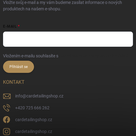
Vložte svůj e-mail a my vám budeme zasílat informace o nových
produktech na našem e-shopu.
E-MAIL
Vložením e-mailu souhlasíte s
podmínkami ochrany osobních údajů
Přihlásit se
KONTAKT
info
@
cardetailingshop.cz
+420 725 666 262
cardetailingshop.cz
cardetailingshop.cz