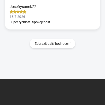
Josefrysanek77
18.7.2026
Super rychlost. Spokojenost
Zobrazit další hodnocení
Z
á
p
a
t