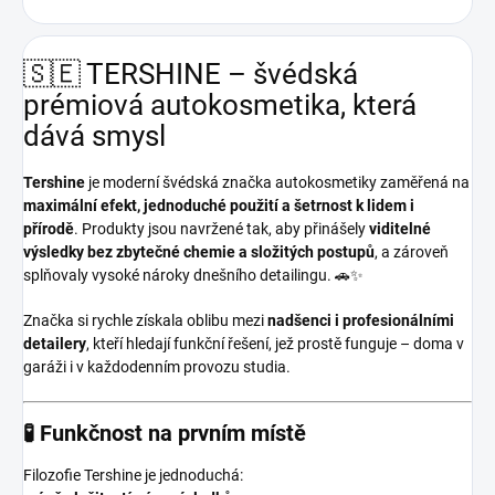
🇸🇪 TERSHINE – švédská
prémiová autokosmetika, která
dává smysl
Tershine
je moderní švédská značka autokosmetiky zaměřená na
maximální efekt, jednoduché použití a šetrnost k lidem i
přírodě
. Produkty jsou navržené tak, aby přinášely
viditelné
výsledky bez zbytečné chemie a složitých postupů
, a zároveň
splňovaly vysoké nároky dnešního detailingu. 🚗✨
Značka si rychle získala oblibu mezi
nadšenci i profesionálními
detailery
, kteří hledají funkční řešení, jež prostě funguje – doma v
garáži i v každodenním provozu studia.
🧪 Funkčnost na prvním místě
Filozofie Tershine je jednoduchá: