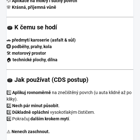
💦
Aplikace na mokrý i suchý povrch
🌸
Krásná, příjemná vůně
🧽 K čemu se hodí
🚗
předmytí karoserie (asfalt & sůl)
🛞
podběhy, prahy, kola
🛠️
motorový prostor
🏠
technické plochy, dílna
🧽 Jak používat (CDS postup)
1️⃣
Aplikuj rovnoměrně
na znečištěný povrch (u auta klidně až po
kliky).
2️⃣
Nech pár minut působit
.
3️⃣
Důkladně opláchni
vysokotlakým čističem.
4️⃣ Pokračuj
dalším krokem mytí
.
⚠️
Nenech zaschnout.