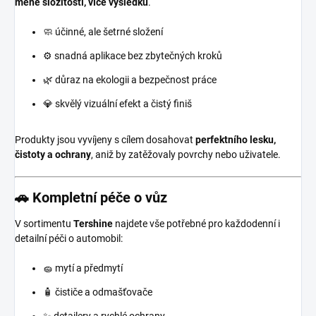
méně složitostí, více výsledků
.
🧼 účinné, ale šetrné složení
⚙️ snadná aplikace bez zbytečných kroků
🌿 důraz na ekologii a bezpečnost práce
💎 skvělý vizuální efekt a čistý finiš
Produkty jsou vyvíjeny s cílem dosahovat
perfektního lesku,
čistoty a ochrany
, aniž by zatěžovaly povrchy nebo uživatele.
🚗 Kompletní péče o vůz
V sortimentu
Tershine
najdete vše potřebné pro každodenní i
detailní péči o automobil:
🧽 mytí a předmytí
🧴 čističe a odmašťovače