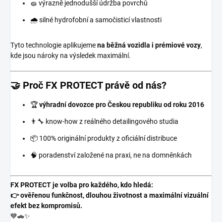
🧽 výrazně jednodušší údržba povrchů
🌧️ silné hydrofobní a samočisticí vlastnosti
Tyto technologie aplikujeme
na běžná vozidla i prémiové vozy
,
kde jsou nároky na výsledek maximální.
🤝 Proč FX PROTECT právě od nás?
🏆
výhradní dovozce pro Českou republiku od roku 2016
👨‍🔧 know-how z reálného detailingového studia
📦 100% originální produkty z oficiální distribuce
🧠 poradenství založené na praxi, ne na domněnkách
FX PROTECT je volba pro každého, kdo hledá:
👉 ověřenou funkčnost, dlouhou životnost a maximální vizuální
efekt bez kompromisů.
💙🚗✨