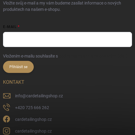
Vložte svůj e-mail a my vám budeme zasílat informace o nových
produktech na našem e-shopu.
E-MAIL
Vložením e-mailu souhlasíte s
podmínkami ochrany osobních údajů
Přihlásit se
KONTAKT
info
@
cardetailingshop.cz
+420 725 666 262
cardetailingshop.cz
cardetailingshop.cz