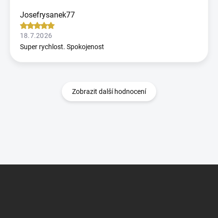
Josefrysanek77
18.7.2026
Super rychlost. Spokojenost
Zobrazit další hodnocení
Z
á
p
a
t