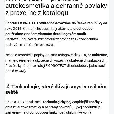
autokosmetika a ochranné povlaky
z praxe, ne z katalogu
Značku
FX PROTECT
výhradně dovážíme do České republiky od
roku 2016
. Od samého začátku ji
aktivně a dlouhodobě
používáme v našem vlastním detailingovém studiu
CarDetailingLovers
, kde produkty procházejí každodenním
testováním v reálném provozu.
Nejde o teoretické popisy ani marketingové sliby.
To, co nabízíme,
máme ověřené na skutečných vozech a skutečných zakázkách.
Právě díky této praxi stojí FX PROTECT dlouhodobě v jádru naší
nabídky. 🚗💪
🔬 Technologie, které dávají smysl v reálném
světě
FX PROTECT patří mezi
technologicky nejvyspělejší značky v
oblasti autokosmetiky a ochrany povrchů
. Vývoj produktů je
zaměřený na
dlouhodobou funkčnost, stabilní výkon a