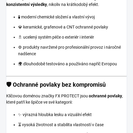
konzistentní výsledky
, nikoliv na krátkodobý efekt.
🧪 moderní chemické složení a vlastní vývoj
💎 keramické, grafenové a CNT ochranné povlaky
🚿 ucelený systém péče o exteriér i interiér
⚙️ produkty navržené pro profesionální provoz i náročné
nadšence
🌍 dlouhodobě testováno a používáno napříč Evropou
🛡️ Ochranné povlaky bez kompromisů
Klíčovou doménou značky FX PROTECT jsou
ochranné povlaky
,
které patří ke špičce ve své kategorii:
✨ výrazná hloubka lesku a vizuální efekt
⏳ vysoká životnost a stabilita vlastností v čase