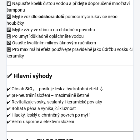
1️⃣ Napusťte kbelík čistou vodou a přidejte doporučené množství
šamponu
2️⃣ Myjte vozidlo
odshora dolů
pomocí mycí rukavice nebo
houbičky
3️⃣ Myjte vždy ve stínu a na chladném povrchu
4️⃣ Po umytí důkladně opláchněte vodou
5️⃣ Osušte kvalitním mikrovláknovým ručníkem
6️⃣ Pro maximální efekt používejte pravidelně jako údržbu vosku či
keramiky
✅ Hlavní výhody
✔️ Obsah
SiO₂
– posiluje lesk a hydrofobní efekt 💧
✔️ pH-neutrální složení – maximálně šetrné
✔️ Revitalizuje vosky, sealanty i keramické povlaky
✔️ Bohatá pěna a vynikající kluznost
✔️ Hladký, lesklý a chráněný povrch po mytí
✔️ Velmi úsporné a efektivní složení