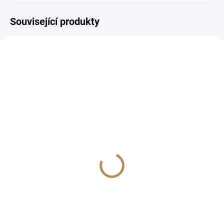
Související produkty
3755
3756
OBJEDNÁNO U DODAVATELE
IHNED K ODESLÁNÍ
Autošampón s obsahem
(>5 KS)
křemíku 5000ml FX
Autošampón s obsahem
Protect-Nano Shampoo
křemíku 1000ml FX
Protect-Nano Shampoo
869 Kč
249 Kč
718 Kč bez DPH
206 Kč bez DPH
−
+
−
+
Do košíku