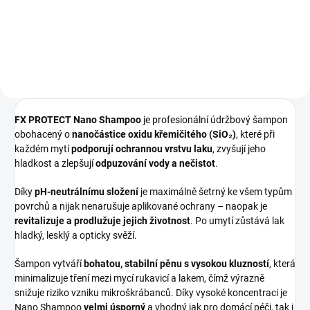
Do košíku
FX PROTECT Nano Shampoo
je profesionální údržbový šampon
obohacený o
nanočástice oxidu křemičitého (SiO₂)
, které při
každém mytí
podporují ochrannou vrstvu laku
, zvyšují jeho
hladkost a zlepšují
odpuzování vody a nečistot
.
Díky
pH-neutrálnímu složení
je maximálně šetrný ke všem typům
povrchů a nijak nenarušuje aplikované ochrany – naopak je
revitalizuje a prodlužuje jejich životnost
. Po umytí zůstává lak
hladký, lesklý a opticky svěží.
Šampon vytváří
bohatou, stabilní pěnu s vysokou kluzností
, která
minimalizuje tření mezi mycí rukavicí a lakem, čímž výrazně
snižuje riziko vzniku mikroškrábanců. Díky vysoké koncentraci je
Nano Shampoo
velmi úsporný
a vhodný jak pro domácí péči, tak i