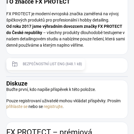
ℹ️ O značce
FX PROTECT
FX PROTECT je moderní evropská značka zaměřená na vývoj
špičkových produktů pro profesionální i hobby detailing.
Od roku 2017 jsme výhradním dovozcem značky FX PROTECT
do České republiky
– všechny produkty dlouhodobě testujeme v
našem detailingovém studiu a nabízíme pouze řešení, která sami
denně používáme a kterým naplno věříme.
BEZPEČNOSTNÍ LIST ENG (848.1 kB)
Diskuze
Buďte první, kdo napíše příspěvek k této položce.
Pouze registrovaní uživatelé mohou vkládat příspěvky. Prosím
přihlaste se
nebo se
registrujte
.
FX PROTECT – prémiová