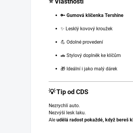
⭐ Vlastnosti
🔑
Gumová klíčenka Tershine
✨ Lesklý kovový kroužek
💪 Odolné provedení
🚗 Stylový doplněk ke klíčům
🎁 Ideální i jako malý dárek
💡 Tip od CDS
Nezrychlí auto.
Nezvýší lesk laku.
Ale
udělá radost pokaždé, když bereš kl