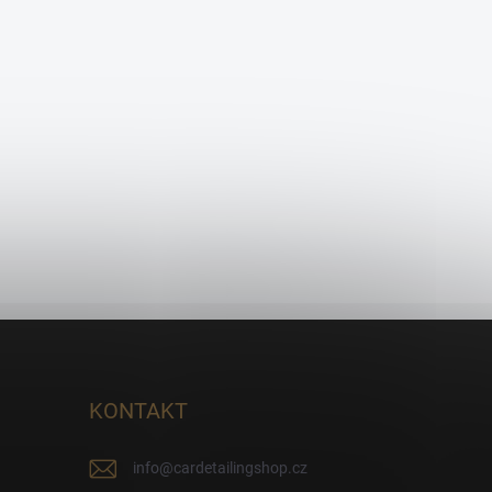
KONTAKT
info
@
cardetailingshop.cz