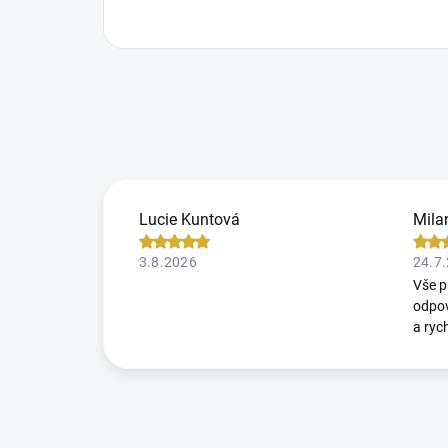
Lucie Kuntová
Mila
3.8.2026
24.7
Vše p
odpov
a ryc