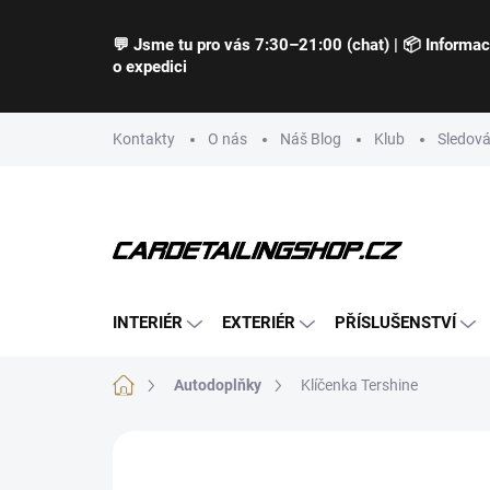
Přejít
na
💬 Jsme tu pro vás 7:30–21:00 (chat) | 📦 Informa
obsah
o expedici
Kontakty
O nás
Náš Blog
Klub
Sledová
INTERIÉR
EXTERIÉR
PŘÍSLUŠENSTVÍ
Domů
Autodoplňky
Klíčenka Tershine
Neohodnoceno
Podrobnosti hodnocení
Z