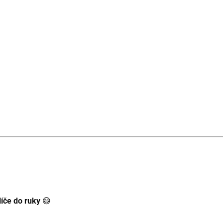
íče do ruky
😄