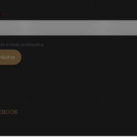
L
ím e-mailu souhlasíte s
podmínkami ochrany osobních údajů
hlásit se
EBOOK