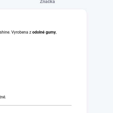
Značka
rshine. Vyrobena z
odolné gumy
,
tné.