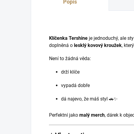
Popis
Klíčenka Tershine
je jednoduchý, ale st
doplněná o
lesklý kovový kroužek
, kter
Není to žádná věda:
drží klíče
vypadá dobře
dá najevo, že máš styl 🚗✨
Perfektní jako
malý merch
, dárek k obj