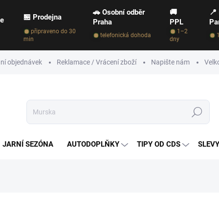
🚗 Osobní odběr
🚚
📍
🏪 Prodejna
ce
Praha
PPL
Pa
připraveno do 30
1–2
telefonická dohoda
min
dny
ní objednávek
Reklamace / Vrácení zboží
Napište nám
Velk
Hledat
JARNÍ SEZÓNA
AUTODOPLŇKY
TIPY OD CDS
SLEVY
NAČKA:
TERSHINE
129 Kč