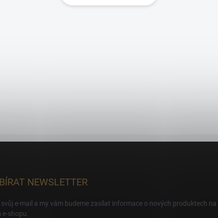
BÍRAT NEWSLETTER
 svůj e-mail a my vám budeme zasílat informace o nových produktech na
 e-shopu.