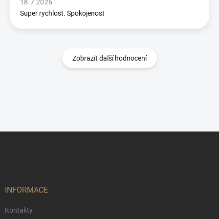
18.7.2026
Super rychlost. Spokojenost
Zobrazit další hodnocení
Z
á
p
a
t
í
INFORMACE
Kontakty