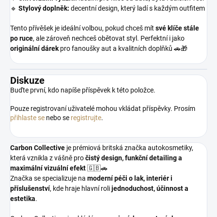
🔹
Stylový doplněk:
decentní design, který ladí s každým outfitem
Tento přívěšek je ideální volbou, pokud chceš mít
své klíče stále
po ruce
, ale zároveň nechceš obětovat styl. Perfektní i jako
originální dárek
pro fanoušky aut a kvalitních doplňků 🚗🎁
Diskuze
Buďte první, kdo napíše příspěvek k této položce.
Pouze registrovaní uživatelé mohou vkládat příspěvky. Prosím
přihlaste se
nebo se
registrujte
.
Carbon Collective
je prémiová britská značka autokosmetiky,
která vznikla z vášně pro
čistý design, funkční detailing a
maximální vizuální efekt
🇬🇧🚗
Značka se specializuje na
moderní péči o lak, interiér i
příslušenství
, kde hraje hlavní roli
jednoduchost, účinnost a
estetika
.