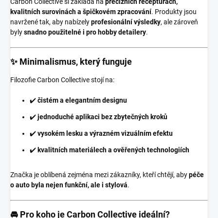
Carbon Collective si zakládá na
precizních recepturách,
kvalitních surovinách a špičkovém zpracování
. Produkty jsou
navržené tak, aby nabízely
profesionální výsledky
, ale zároveň
byly
snadno použitelné i pro hobby detailery
.
✨ Minimalismus, který funguje
Filozofie Carbon Collective stojí na:
✔️
čistém a elegantním designu
✔️
jednoduché aplikaci bez zbytečných kroků
✔️
vysokém lesku a výrazném vizuálním efektu
✔️
kvalitních materiálech a ověřených technologiích
Značka je oblíbená zejména mezi zákazníky, kteří chtějí, aby
péče
o auto byla nejen funkční, ale i stylová
.
🚘 Pro koho je Carbon Collective ideální?