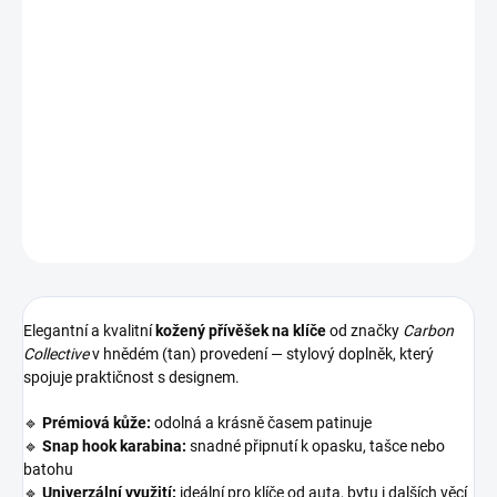
−
+
Přidat do košíku
Stylový
kožený přívěšek na klíče Carbon Collective – Snap Hook
Leather Chain (tan)
🐾✨
Elegantní a odolný doplněk pro každodenní použití i jako originální
dárek 🚗🎁
DETAILNÍ INFORMACE
ZEPTAT SE
HLÍDAT
Elegantní a kvalitní
kožený přívěšek na klíče
od značky
Carbon
Collective
v hnědém (tan) provedení — stylový doplněk, který
spojuje praktičnost s designem.
🔹
Prémiová kůže:
odolná a krásně časem patinuje
🔹
Snap hook karabina:
snadné připnutí k opasku, tašce nebo
batohu
🔹
Univerzální využití:
ideální pro klíče od auta, bytu i dalších věcí