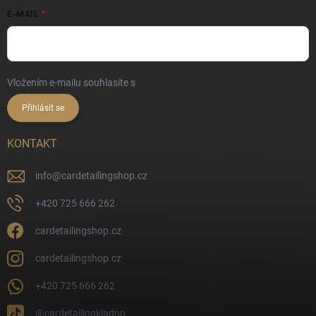
E-MAIL
Vložením e-mailu souhlasíte s
podmínkami ochrany osobních údajů
Přihlásit se
KONTAKT
info
@
cardetailingshop.cz
+420 725 666 262
cardetailingshop.cz
cardetailingshop.cz
+420 725 666 262
@cardetailingkladno