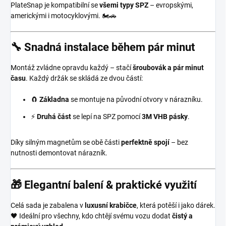
PlateSnap je kompatibilní se
všemi typy SPZ
– evropskými,
americkými i motocyklovými. 🏍️🚗
🔧 Snadná instalace během pár minut
Montáž zvládne opravdu každý – stačí
šroubovák a pár minut
času
. Každý držák se skládá ze dvou částí:
🧲
Základna
se montuje na původní otvory v nárazníku.
⚡
Druhá část
se lepí na SPZ pomocí
3M VHB pásky
.
Díky silným magnetům se obě části
perfektně spojí
– bez
nutnosti demontovat nárazník.
🎁 Elegantní balení & praktické využití
Celá sada je zabalena v
luxusní krabičce
, která potěší i jako dárek.
🖤 Ideální pro všechny, kdo chtějí svému vozu dodat
čistý a