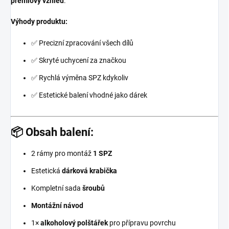
prémiový vzhled
.
Výhody produktu:
✅ Precizní zpracování všech dílů
✅ Skryté uchycení za značkou
✅ Rychlá výměna SPZ kdykoliv
✅ Estetické balení vhodné jako dárek
📦 Obsah balení:
2 rámy pro montáž
1 SPZ
Estetická
dárková krabička
Kompletní sada
šroubů
Montážní návod
1×
alkoholový polštářek
pro přípravu povrchu