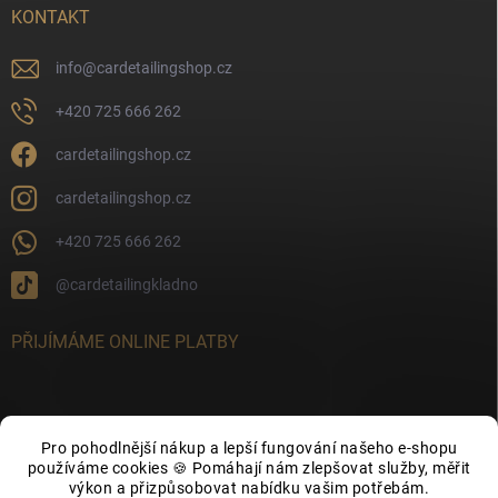
KONTAKT
info
@
cardetailingshop.cz
+420 725 666 262
cardetailingshop.cz
cardetailingshop.cz
+420 725 666 262
@cardetailingkladno
PŘIJÍMÁME ONLINE PLATBY
Pro pohodlnější nákup a lepší fungování našeho e-shopu
FACEBOOK
používáme cookies 🍪 Pomáhají nám zlepšovat služby, měřit
výkon a přizpůsobovat nabídku vašim potřebám.