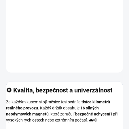
kompromisů! 🚘
✅ Precizní zpracování všech dílů
✅ Skryté uchycení za značkou
✅ Rychlá výměna SPZ kdykoliv
✅ Estetické balení vhodné jako dárek
DETAILNÍ INFORMACE
ZEPTAT SE
HLÍDAT
⚙️ Kvalita, bezpečnost a univerzálnost
Za každým kusem stojí měsíce testování a
tisíce kilometrů
reálného provozu
. Každý držák obsahuje
16 silných
neodymových magnetů
, které zaručují
bezpečné uchycení
i při
vysokých rychlostech nebo extrémním počasí. 🌧️💨