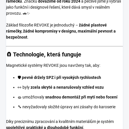
rámečků
. Značku
dovážíme od roku 2024
a pečlivě jsme ji vybrali
jako funkční i designové řešení, které dává smysl v reálném
provozu. 🚗✨
Základ filozofie REVOKE je jednoduchý –
žádné plastové
rámečky, žádné kompromisy v designu, maximální pevnost a
bezpečnost
.
🧲 Technologie, která funguje
Magnetické systémy REVOKE jsou navrženy tak, aby:
🛡️
pevně držely SPZ i při vysokých rychlostech
👀 byly
zcela skryté a nenarušovaly vzhled vozu
🧽 umožňovaly
snadnou demontáž při mytí nebo focení
🔧 nevyžadovaly složité úpravy ani zásahy do karoserie
Díky preciznímu zpracování a kvalitním materiálům je systém
spolehlivý, praktický a dlouhodobě funkční
.